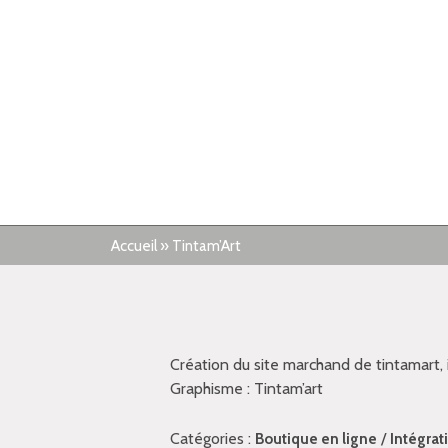
Accueil
»
Tintam’Art
Création du site marchand de tintamart, 
Graphisme : Tintam’art
Catégories :
/
Boutique en ligne
Intégrat