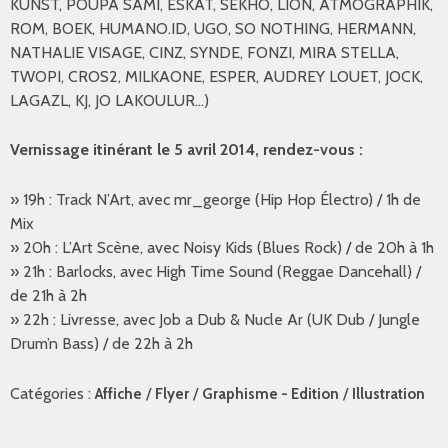
KUNST, POUPA SAMI, ESKAT, SEKHO, LION, ATMOGRAPHIK,
ROM, BOEK, HUMANO.ID, UGO, SO NOTHING, HERMANN,
NATHALIE VISAGE, CINZ, SYNDE, FONZI, MIRA STELLA,
TWOPI, CROS2, MILKAONE, ESPER, AUDREY LOUET, JOCK,
LAGAZL, KJ, JO LAKOULUR…)
Vernissage itinérant le 5 avril 2014, rendez-vous :
» 19h : Track N’Art, avec mr_george (Hip Hop Électro) / 1h de
Mix
» 20h : L’Art Scène, avec Noisy Kids (Blues Rock) / de 20h à 1h
» 21h : Barlocks, avec High Time Sound (Reggae Dancehall) /
de 21h à 2h
» 22h : Livresse, avec Job a Dub & Nucle Ar (UK Dub / Jungle
Drum’n Bass) / de 22h à 2h
Catégories :
/
/
/
Affiche
Flyer
Graphisme - Edition
Illustration